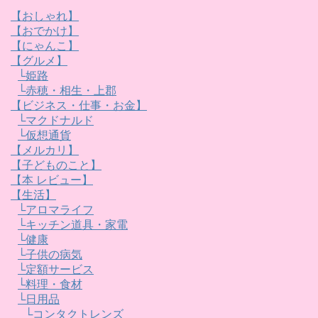
【おしゃれ】
【おでかけ】
【にゃんこ】
【グルメ】
└姫路
└赤穂・相生・上郡
【ビジネス・仕事・お金】
└マクドナルド
└仮想通貨
【メルカリ】
【子どものこと】
【本 レビュー】
【生活】
└アロマライフ
└キッチン道具・家電
└健康
└子供の病気
└定額サービス
└料理・食材
└日用品
└コンタクトレンズ