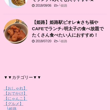
2018/09/06
-
└姫路
【姫路】姫路駅ピオレ★さち福や
CAFEでランチ♪明太子の食べ放題で
たくさん食べたい人におすすめ！
2018/07/20
-
└姫路
▼▼カテゴリー▼▼
【おしゃれ】
【おでかけ】
【にゃんこ】
【グルメ】
└姫路