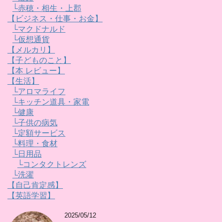
└赤穂・相生・上郡
【ビジネス・仕事・お金】
└マクドナルド
└仮想通貨
【メルカリ】
【子どものこと】
【本 レビュー】
【生活】
└アロマライフ
└キッチン道具・家電
└健康
└子供の病気
└定額サービス
└料理・食材
└日用品
└コンタクトレンズ
└洗濯
【自己肯定感】
【英語学習】
2025/05/12