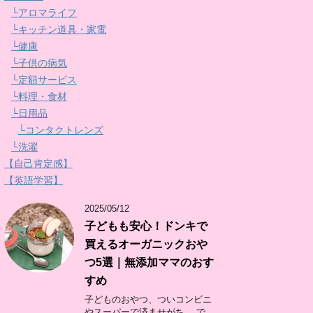
└アロマライフ
└キッチン道具・家電
└健康
└子供の病気
└定額サービス
└料理・食材
└日用品
└コンタクトレンズ
└洗濯
【自己肯定感】
【英語学習】
2025/05/12
子どもも安心！ドンキで
買えるオーガニックおや
つ5選｜無添加ママのおす
すめ
子どものおやつ、ついコンビニ
やスーパーで済ませがち。 で