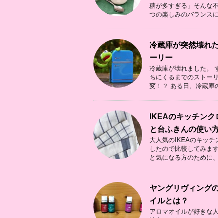
糖が多すぎる」そんな不
つの楽しみのバランスに .
冷蔵庫が突然壊れ
ーリー
冷蔵庫が壊れました。 
ちにくるまでのストーリ
変！？ ある日、冷蔵庫の 
IKEAのキッチン
と台ふきんの使い
大人気のIKEAのキッ
したので比較してみます
と気になる方のために、私
ヤングリヴィング
イルとは？
アロマオイルが好きな人