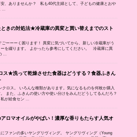
安、ありませんか？ 私も40代主婦として、子どもの健康とおや
..
たときの対処法★冷蔵庫の異変と買い替えまでのスト
すごーーーく困ります！ 異変に気づいてから、新しい冷蔵庫がう
ーを綴ります。 よかったら参考にしてください。 冷蔵庫に異
...
クロス★洗って乾燥させた食器はどうする？食器ふきん
方
チンクロス。 いろんな種類があります。気になるものを何枚か購入
。 また、ふきんの使い方や使い分けをみんだどうしてるんだろ？
が給食セン ...
のアロマオイルがやばい！濃厚な香りもたらす人気オ
にファンの多いヤングリヴィング。 ヤングリヴィング（Young