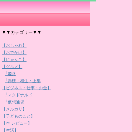
▼▼カテゴリー▼▼
【おしゃれ】
【おでかけ】
【にゃんこ】
【グルメ】
└姫路
└赤穂・相生・上郡
【ビジネス・仕事・お金】
└マクドナルド
└仮想通貨
【メルカリ】
【子どものこと】
【本 レビュー】
【生活】