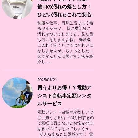
袖口の汚れの落とし方！
ひどい汚れもこれで安心
制服や仕事、日常生活でよく着
るワイシャツ。 特に襟部分に
汚れがついてしまうと、見た目
も気になりますよね。 洗濯機
に入れて洗うだけではきれいに
なしませんが、ちょっとした工
夫でかんたんに落とす方法を紹
介し ...
2025/01/21
買うよりお得！？電動ア
シスト自転車定額レンタ
ルサービス
電動アシスト自転車が欲しいけ
ど、買うと10万～20万円するの
で気軽に買えないとお悩みの方
は多いのではないでしょうか。
そんなあなたに朗報です！ 電