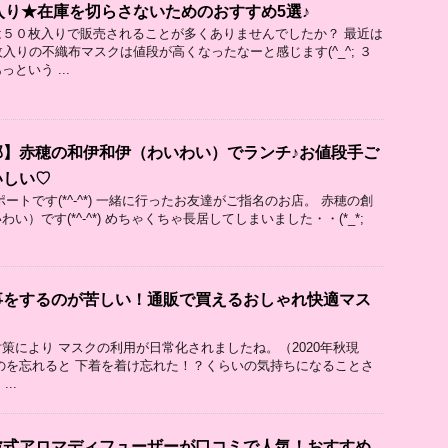
入り★在庫を切らさないためのおすすめ5選♪
５０枚入りで販売されることが多くありませんでしたか？ 最近は
入りの不織布マスクは値段が高くなったなーと感じます(^_^; ３
という ...
郡】赤穂の和伊和伊（わいわい）でランチ♪お値段手ご
いしい♡
ートです(*^-^*) 一緒に行ったお友達がご指名のお店。 赤穂の創
い）です(*^-^*) めちゃくちゃ長居してしまいました・・(*_*;
事をするのが苦しい！通販で買えるおしゃれ快適マス
策により マスクの利用が日常化されましたね。（2020年秋現
のを忘れると 下着を着け忘れた！？くらいの気持ちになることさ
..
波式アロマディフューザーが口コミで人気！おすすめ