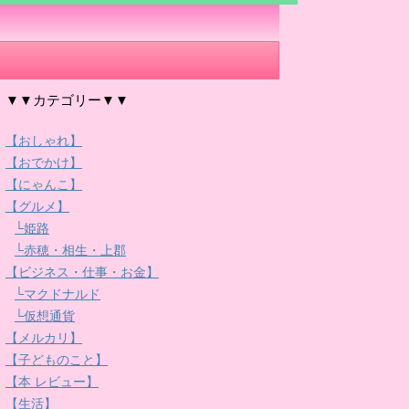
▼▼カテゴリー▼▼
【おしゃれ】
【おでかけ】
【にゃんこ】
【グルメ】
└姫路
└赤穂・相生・上郡
【ビジネス・仕事・お金】
└マクドナルド
└仮想通貨
【メルカリ】
【子どものこと】
【本 レビュー】
【生活】