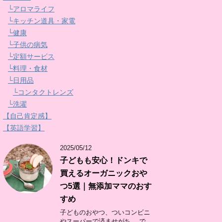
└アロマライフ
└キッチン道具・家電
└健康
└子供の病気
└定額サービス
└料理・食材
└日用品
└コンタクトレンズ
└洗濯
【自己肯定感】
【英語学習】
2025/05/12
子どもも安心！ドンキで
買えるオーガニックおや
つ5選｜無添加ママのおす
すめ
子どものおやつ、ついコンビニ
やスーパーで済ませがち。 で