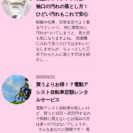
袖口の汚れの落とし方！
ひどい汚れもこれで安心
制服や仕事、日常生活でよく着
るワイシャツ。 特に襟部分に
汚れがついてしまうと、見た目
も気になりますよね。 洗濯機
に入れて洗うだけではきれいに
なしませんが、ちょっとした工
夫でかんたんに落とす方法を紹
介し ...
2025/01/21
買うよりお得！？電動ア
シスト自転車定額レンタ
ルサービス
電動アシスト自転車が欲しいけ
ど、買うと10万～20万円するの
で気軽に買えないとお悩みの方
は多いのではないでしょうか。
そんなあなたに朗報です！ 電