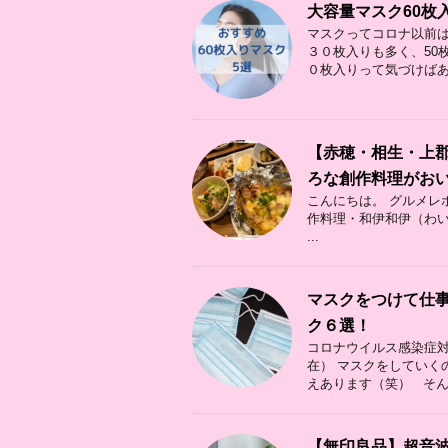
大容量マスク60枚
マスクってコロナ以前は
３０枚入りも多く、50枚
０枚入りって気づけばあっ
【赤穂・相生・上
ろな創作料理がお
こんにちは。 グルメレポ
作料理・和伊和伊（わいわ
...
マスクをつけて仕
ク６選！
コロナウイルス感染症対
在） マスクをしていく
えあります（笑） そん .
【無印良品】超音