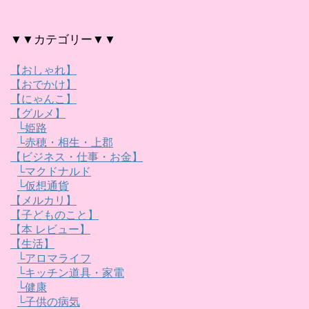
▼▼カテゴリー▼▼
【おしゃれ】
【おでかけ】
【にゃんこ】
【グルメ】
└姫路
└赤穂・相生・上郡
【ビジネス・仕事・お金】
└マクドナルド
└仮想通貨
【メルカリ】
【子どものこと】
【本 レビュー】
【生活】
└アロマライフ
└キッチン道具・家電
└健康
└子供の病気