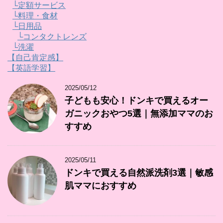
└定額サービス
└料理・食材
└日用品
└コンタクトレンズ
└洗濯
【自己肯定感】
【英語学習】
2025/05/12
子どもも安心！ドンキで買えるオー
ガニックおやつ5選｜無添加ママのお
すすめ
2025/05/11
ドンキで買える自然派洗剤3選｜敏感
肌ママにおすすめ