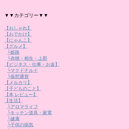
▼▼カテゴリー▼▼
【おしゃれ】
【おでかけ】
【にゃんこ】
【グルメ】
└姫路
└赤穂・相生・上郡
【ビジネス・仕事・お金】
└マクドナルド
└仮想通貨
【メルカリ】
【子どものこと】
【本 レビュー】
【生活】
└アロマライフ
└キッチン道具・家電
└健康
└子供の病気