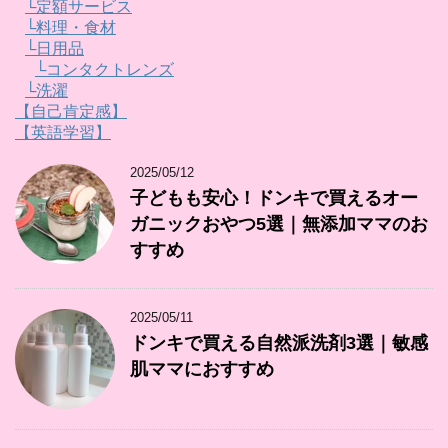
└定額サービス
└料理・食材
└日用品
└コンタクトレンズ
└洗濯
【自己肯定感】
【英語学習】
2025/05/12
子どもも安心！ドンキで買えるオー
ガニックおやつ5選｜無添加ママのお
すすめ
2025/05/11
ドンキで買える自然派洗剤3選｜敏感
肌ママにおすすめ