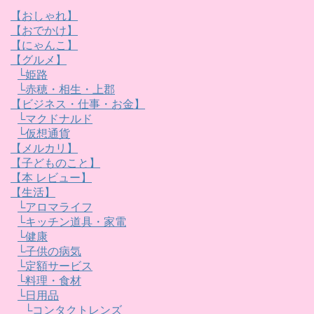
【おしゃれ】
【おでかけ】
【にゃんこ】
【グルメ】
└姫路
└赤穂・相生・上郡
【ビジネス・仕事・お金】
└マクドナルド
└仮想通貨
【メルカリ】
【子どものこと】
【本 レビュー】
【生活】
└アロマライフ
└キッチン道具・家電
└健康
└子供の病気
└定額サービス
└料理・食材
└日用品
└コンタクトレンズ