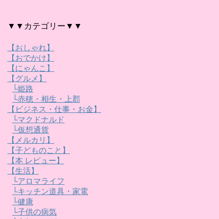
▼▼カテゴリー▼▼
【おしゃれ】
【おでかけ】
【にゃんこ】
【グルメ】
└姫路
└赤穂・相生・上郡
【ビジネス・仕事・お金】
└マクドナルド
└仮想通貨
【メルカリ】
【子どものこと】
【本 レビュー】
【生活】
└アロマライフ
└キッチン道具・家電
└健康
└子供の病気