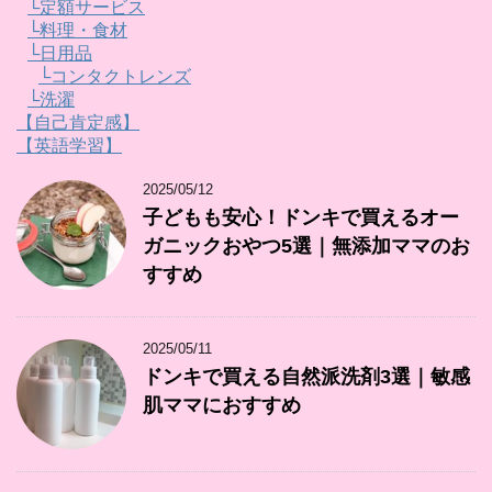
└定額サービス
└料理・食材
└日用品
└コンタクトレンズ
└洗濯
【自己肯定感】
【英語学習】
2025/05/12
子どもも安心！ドンキで買えるオー
ガニックおやつ5選｜無添加ママのお
すすめ
2025/05/11
ドンキで買える自然派洗剤3選｜敏感
肌ママにおすすめ