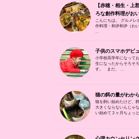
【赤穂・相生・上
ろな創作料理がお
こんにちは。 グルメレポ
作料理・和伊和伊（わいわ
...
子供のスマホデビ
小学校高学年になってお
生になったからそろそ
す。 まだ、 ...
猫の餌の量がわか
猫を飼い始めたけど、餌
大きくならないんじゃな
い始めて２ヶ月ちょっと .
心理カウンセリング