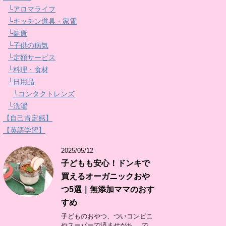
└アロマライフ
└キッチン道具・家電
└健康
└子供の病気
└定額サービス
└料理・食材
└日用品
└コンタクトレンズ
└洗濯
【自己肯定感】
【英語学習】
2025/05/12
子どもも安心！ドンキで
買えるオーガニックおや
つ5選｜無添加ママのおす
すめ
子どものおやつ、ついコンビニ
やスーパーで済ませがち。 で