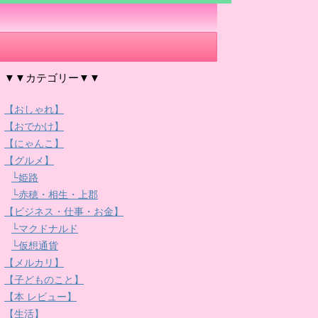
▼▼カテゴリー▼▼
【おしゃれ】
【おでかけ】
【にゃんこ】
【グルメ】
└姫路
└赤穂・相生・上郡
【ビジネス・仕事・お金】
└マクドナルド
└仮想通貨
【メルカリ】
【子どものこと】
【本 レビュー】
【生活】