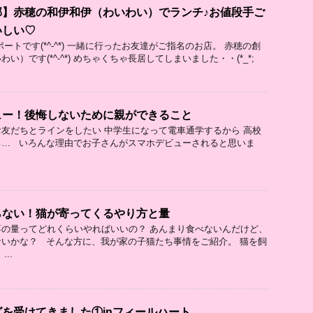
郡】赤穂の和伊和伊（わいわい）でランチ♪お値段手ご
いしい♡
ートです(*^-^*) 一緒に行ったお友達がご指名のお店。 赤穂の創
い）です(*^-^*) めちゃくちゃ長居してしまいました・・(*_*;
ュー！後悔しないために親ができること
友だちとラインをしたい 中学生になって電車通学するから 高校
ろ… いろんな理由でお子さんがスマホデビューされると思いま
らない！猫が寄ってくるやり方と量
の量ってどれくらいやればいいの？ あんまり食べないんだけど、
いかな？ そんな方に、我が家の子猫たち事情をご紹介。 猫を飼
..
を受けてきました①inフィールハート