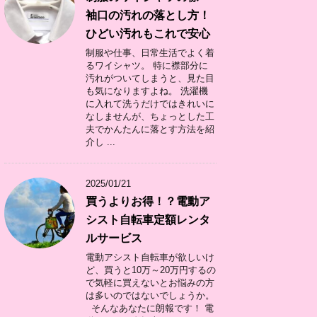
袖口の汚れの落とし方！
ひどい汚れもこれで安心
制服や仕事、日常生活でよく着
るワイシャツ。 特に襟部分に
汚れがついてしまうと、見た目
も気になりますよね。 洗濯機
に入れて洗うだけではきれいに
なしませんが、ちょっとした工
夫でかんたんに落とす方法を紹
介し ...
2025/01/21
買うよりお得！？電動ア
シスト自転車定額レンタ
ルサービス
電動アシスト自転車が欲しいけ
ど、買うと10万～20万円するの
で気軽に買えないとお悩みの方
は多いのではないでしょうか。
そんなあなたに朗報です！ 電