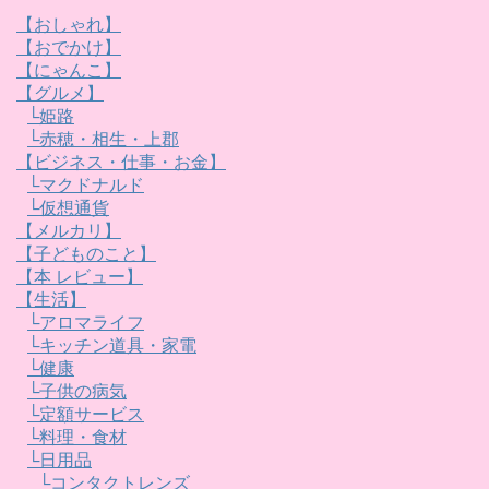
【おしゃれ】
【おでかけ】
【にゃんこ】
【グルメ】
└姫路
└赤穂・相生・上郡
【ビジネス・仕事・お金】
└マクドナルド
└仮想通貨
【メルカリ】
【子どものこと】
【本 レビュー】
【生活】
└アロマライフ
└キッチン道具・家電
└健康
└子供の病気
└定額サービス
└料理・食材
└日用品
└コンタクトレンズ