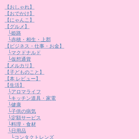
【おしゃれ】
【おでかけ】
【にゃんこ】
【グルメ】
└姫路
└赤穂・相生・上郡
【ビジネス・仕事・お金】
└マクドナルド
└仮想通貨
【メルカリ】
【子どものこと】
【本 レビュー】
【生活】
└アロマライフ
└キッチン道具・家電
└健康
└子供の病気
└定額サービス
└料理・食材
└日用品
└コンタクトレンズ