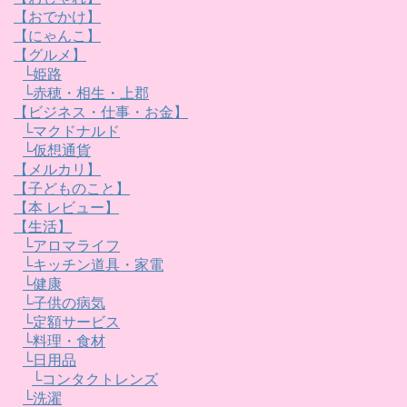
【おでかけ】
【にゃんこ】
【グルメ】
└姫路
└赤穂・相生・上郡
【ビジネス・仕事・お金】
└マクドナルド
└仮想通貨
【メルカリ】
【子どものこと】
【本 レビュー】
【生活】
└アロマライフ
└キッチン道具・家電
└健康
└子供の病気
└定額サービス
└料理・食材
└日用品
└コンタクトレンズ
└洗濯