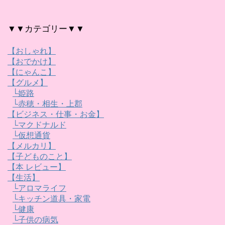
▼▼カテゴリー▼▼
【おしゃれ】
【おでかけ】
【にゃんこ】
【グルメ】
└姫路
└赤穂・相生・上郡
【ビジネス・仕事・お金】
└マクドナルド
└仮想通貨
【メルカリ】
【子どものこと】
【本 レビュー】
【生活】
└アロマライフ
└キッチン道具・家電
└健康
└子供の病気