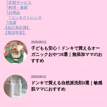
└定額サービス
└料理・食材
└日用品
└コンタクトレンズ
└洗濯
【自己肯定感】
【英語学習】
2025/05/12
子どもも安心！ドンキで買えるオー
ガニックおやつ5選｜無添加ママのお
すすめ
2025/05/11
ドンキで買える自然派洗剤3選｜敏感
肌ママにおすすめ